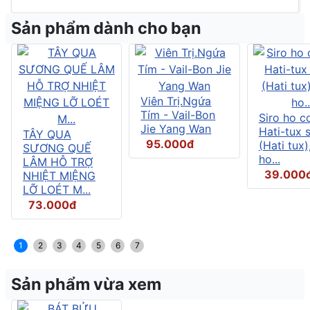
Sản phẩm dành cho bạn
Viên Trị.Ngứa
Tím - Vail-Bon
Siro ho c
Jie Yang Wan
Hati-tux 
TÂY QUA
95.000đ
(Hati tux)
SƯƠNG QUẾ
ho...
LÂM HỖ TRỢ
39.000
NHIỆT MIỆNG
LỠ LOÉT M...
73.000đ
1
2
3
4
5
6
7
Sản phẩm vừa xem