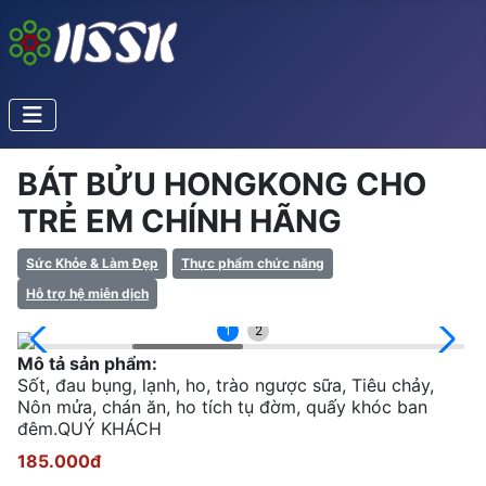
BÁT BỬU HONGKONG CHO
TRẺ EM CHÍNH HÃNG
Sức Khỏe & Làm Đẹp
Thực phẩm chức năng
Hỗ trợ hệ miễn dịch
1
2
Mô tả sản phẩm:
Sốt, đau bụng, lạnh, ho, trào ngược sữa, Tiêu chảy,
Nôn mửa, chán ăn, ho tích tụ đờm, quấy khóc ban
đêm.QUÝ KHÁCH
185.000đ