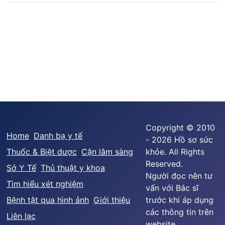
Copyright © 2010
Home
Danh bạ y tế
- 2026 Hồ sơ sức
Thuốc & Biệt dược
Cận lâm sàng
khỏe. All Rights
Reserved.
Sở Y Tế
Thủ thuật y khoa
Người đọc nên tư
Tìm hiểu xét nghiệm
vấn với Bác sĩ
Bệnh tật qua hình ảnh
Giới thiệu
trước khi áp dụng
các thông tin trên
Liên lạc
website.