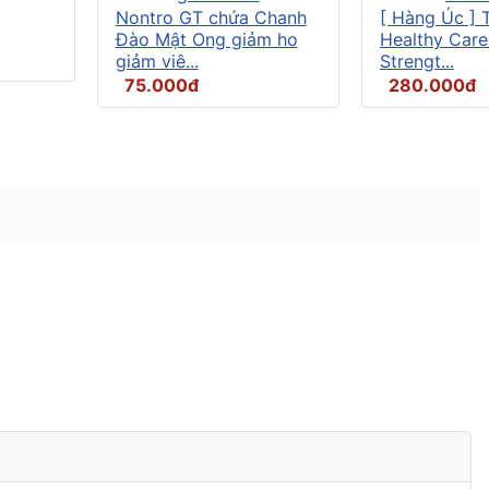
Nontro GT chứa Chanh
[ Hàng Úc ] 
Đào Mật Ong giảm ho
Healthy Care
giảm viê...
Strengt...
75.000đ
280.000đ