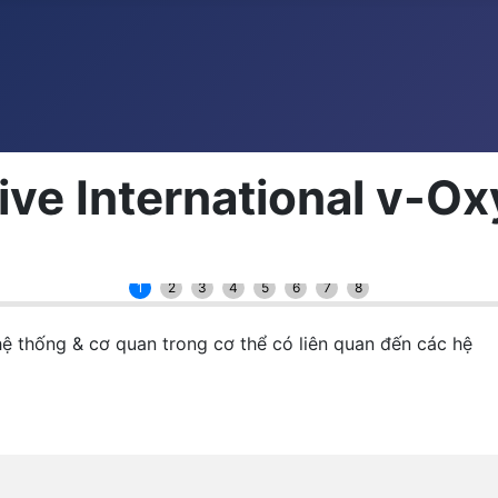
ve International v-Oxy
1
2
3
4
5
6
7
8
hệ thống & cơ quan trong cơ thể có liên quan đến các hệ