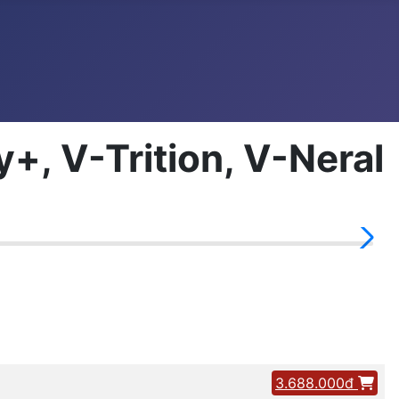
+, V-Trition, V-Neral
3.688.000đ