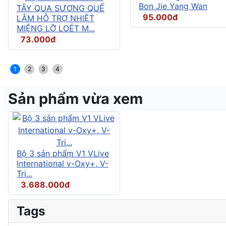
Bon Jie Yang Wan
TÂY QUA SƯƠNG QUẾ
95.000đ
LÂM HỖ TRỢ NHIỆT
MIỆNG LỠ LOÉT M...
73.000đ
1
2
3
4
Sản phẩm vừa xem
Bộ 3 sản phẩm V1 VLive
International v-Oxy+, V-
Tri...
3.688.000đ
Tags