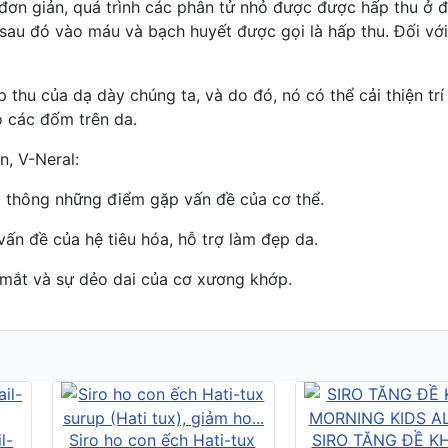
đơn giản, quá trình các phân tử nhỏ được được hấp thu ở đư
i sau đó vào máu và bạch huyết được gọi là hấp thu. Đối v
 thu của dạ dày chúng ta, và do đó, nó có thể cải thiện tr
ỏ các đốm trên da.
n, V-Neral:
 thông những điểm gặp vấn đề của cơ thể.
 vấn đề của hệ tiêu hóa, hỗ trợ làm đẹp da.
c mắt và sự dẻo dai của cơ xương khớp.
l-
Siro ho con ếch Hati-tux
SIRO TĂNG ĐỀ K