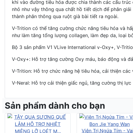
khi vào đường tiêu hóa được chia thành các cấu trúc 
nhỏ như vậy thông qua chất hồ tiết dịch để phân giả
thành phân thông qua ruột già bài tiết ra ngoài.
V-Trition có thể tăng cường chức năng tiêu hóa và hấp
như làm tăng tổng lượng collagen, làm đẹp da, loại b
Bộ 3 sản phẩm V1 VLive International v-Oxy+, V-Tritio
V-Oxy+: Hỗ trợ tăng cường Oxy máu, báo động và đả
V-Trition: Hỗ trợ chức năng hệ tiêu hóa, cải thiện các
V-Neral: Hỗ trợ cải thiện giấc ngủ, tăng cường thị lự
Sản phẩm dành cho bạn
Viên Trị.Ngứa Tím - Vai