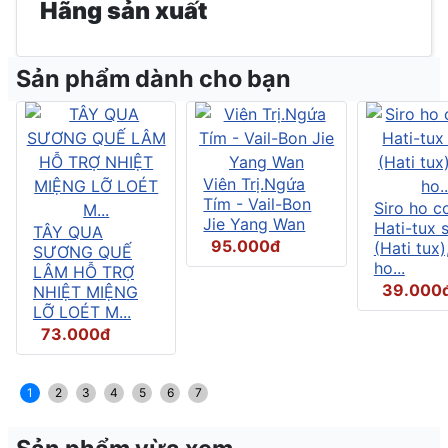
Hãng sản xuất
Sản phẩm dành cho bạn
Viên Trị.Ngứa
Tím - Vail-Bon
Siro ho c
Jie Yang Wan
Hati-tux 
TÂY QUA
95.000đ
(Hati tux)
SƯƠNG QUẾ
ho...
LÂM HỖ TRỢ
39.000
NHIỆT MIỆNG
LỠ LOÉT M...
73.000đ
1
2
3
4
5
6
7