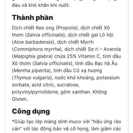
đau và khó khăn khi nuốt.
Thành phần
Dịch chiết Keo ong (Propolis), dịch chiết Xô
thơm (
Salvia officinalis
), dịch chiết gel Lô hội
(
Aloe barbadensis
), dịch chiết Myrrh
(
Commiphora myrrha
), dịch chiết Sơ ri – Acerola
(
Malpighia glabra
) chứa 25% Vitamin C, tinh dầu
Xô thơm (
Salvia officinalis
), tinh dầu Bạc hà Âu
(
Mentha piperita
), tinh dầu Cỏ xạ hương
(
Thymus vulgaris
), nước khử khoáng, potassium
sorbate, acid citric, sucralose,
polyvinylpyrrolidone, gôm xanthan. Không
Gluten.
Công dụng
*Giúp tạo lớp màng dính muco với “hiệu ứng rào
cản” với tác động bảo vệ cổ họng, làm giảm các