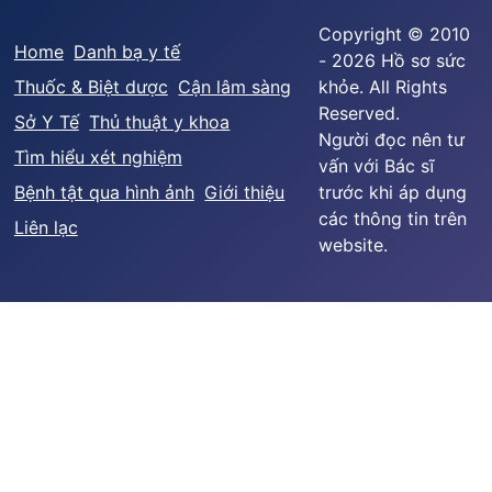
Copyright © 2010
Home
Danh bạ y tế
- 2026 Hồ sơ sức
Thuốc & Biệt dược
Cận lâm sàng
khỏe. All Rights
Reserved.
Sở Y Tế
Thủ thuật y khoa
Người đọc nên tư
Tìm hiểu xét nghiệm
vấn với Bác sĩ
Bệnh tật qua hình ảnh
Giới thiệu
trước khi áp dụng
các thông tin trên
Liên lạc
website.