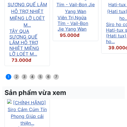
Viên Trị.Ngứa
Tím - Vail-Bon
Siro ho c
Jie Yang Wan
Hati-tux 
TÂY QUA
95.000đ
(Hati tux)
SƯƠNG QUẾ
ho...
LÂM HỖ TRỢ
39.000
NHIỆT MIỆNG
LỠ LOÉT M...
73.000đ
1
2
3
4
5
6
7
Sản phẩm vừa xem