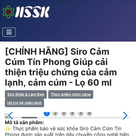
[CHÍNH HÃNG] Siro Cảm
Cúm Tín Phong Giúp cải
thiện triệu chứng của cảm
lạnh, cảm cúm - Lọ 60 ml
Sức Khỏe & Làm Đẹp
Thực phẩm chức năng
Hỗ trợ hệ miễn dịch
1
2
3
4
5
6
Mô tả sản phẩm:
✨ Thực phẩm bảo vệ sức khỏe Siro Cảm Cúm Tín
Phong được sản xuất trên dây chuyền công nghệ hiện