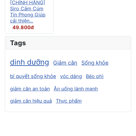
[CHÍNH HÃNG]
Siro Cảm Cúm
Tín Phong Giúp
cải thiện...
49.800đ
Tags
dinh dưỡng
Giảm cân
Sống khỏe
bí quyết sống khỏe
vóc dáng
Béo phì
giảm cân an toàn
Ăn uống lành mạnh
giảm cân hiệu quả
Thực phẩm