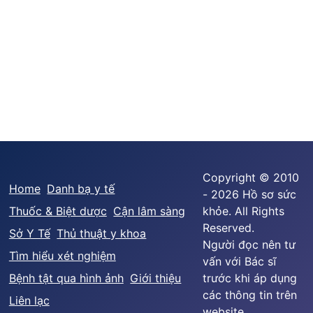
Copyright © 2010
Home
Danh bạ y tế
- 2026 Hồ sơ sức
Thuốc & Biệt dược
Cận lâm sàng
khỏe. All Rights
Reserved.
Sở Y Tế
Thủ thuật y khoa
Người đọc nên tư
Tìm hiểu xét nghiệm
vấn với Bác sĩ
Bệnh tật qua hình ảnh
Giới thiệu
trước khi áp dụng
các thông tin trên
Liên lạc
website.