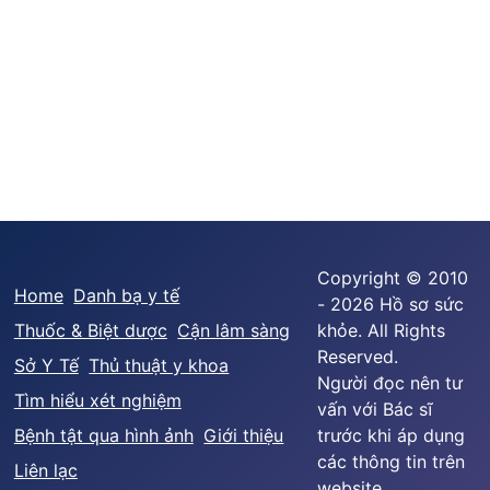
Copyright © 2010
Home
Danh bạ y tế
- 2026 Hồ sơ sức
Thuốc & Biệt dược
Cận lâm sàng
khỏe. All Rights
Reserved.
Sở Y Tế
Thủ thuật y khoa
Người đọc nên tư
Tìm hiểu xét nghiệm
vấn với Bác sĩ
Bệnh tật qua hình ảnh
Giới thiệu
trước khi áp dụng
các thông tin trên
Liên lạc
website.