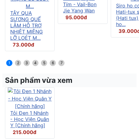
Tím - Vail-Bon
Siro ho c
Jie Yang Wan
Hati-tux 
TÂY QUA
95.000đ
(Hati tux)
SƯƠNG QUẾ
ho...
LÂM HỖ TRỢ
39.000
NHIỆT MIỆNG
LỠ LOÉT M...
73.000đ
1
2
3
4
5
6
7
Sản phẩm vừa xem
Tỏi Đen 1 Nhánh
- Học Viện Quân
Y [Chính hãng]
215.000đ