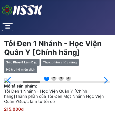
Tỏi Đen 1 Nhánh - Học Viện
Quân Y [Chính hãng]
Sức Khỏe & Làm Đẹp
Thực phẩm chức năng
Hỗ trợ hệ miễn dịch
1
2
3
4
Mô tả sản phẩm:
Tỏi Đen 1 Nhánh - Học Viện Quân Y [Chính
hãng]Thành phần của Tỏi Đen Một Nhánh Học Viện
Quân YĐược làm từ tỏi cô
215.000đ