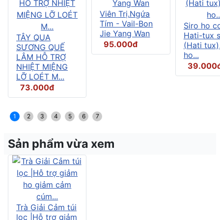
Viên Trị.Ngứa
Tím - Vail-Bon
Siro ho c
Jie Yang Wan
Hati-tux 
TÂY QUA
95.000đ
(Hati tux)
SƯƠNG QUẾ
ho...
LÂM HỖ TRỢ
39.000
NHIỆT MIỆNG
LỠ LOÉT M...
73.000đ
1
2
3
4
5
6
7
Sản phẩm vừa xem
Trà Giải Cảm túi
lọc |Hỗ trợ giảm