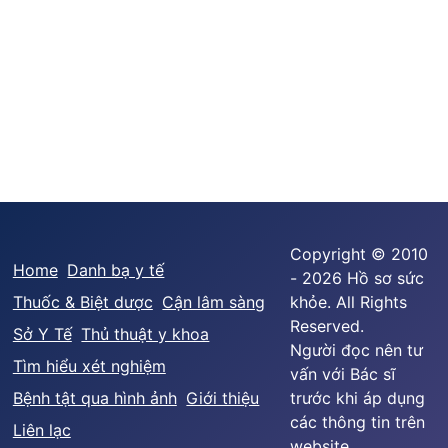
Copyright © 2010
Home
Danh bạ y tế
- 2026 Hồ sơ sức
Thuốc & Biệt dược
Cận lâm sàng
khỏe. All Rights
Reserved.
Sở Y Tế
Thủ thuật y khoa
Người đọc nên tư
Tìm hiểu xét nghiệm
vấn với Bác sĩ
Bệnh tật qua hình ảnh
Giới thiệu
trước khi áp dụng
các thông tin trên
Liên lạc
website.