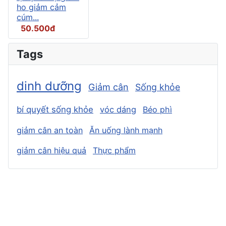
ho giảm cảm
cúm...
50.500đ
Tags
dinh dưỡng
Giảm cân
Sống khỏe
bí quyết sống khỏe
vóc dáng
Béo phì
giảm cân an toàn
Ăn uống lành mạnh
giảm cân hiệu quả
Thực phẩm