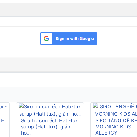
l-
Siro ho con ếch Hati-tux
SIRO TĂNG ĐỀ K
surup (Hati tux), giảm
MORNING KIDS
ho...
ALLERGY