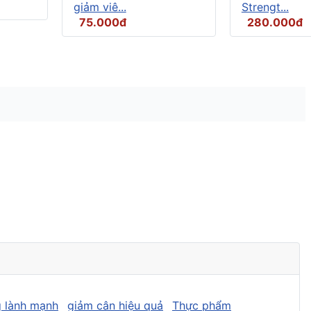
giảm viê...
Strengt...
75.000đ
280.000đ
 lành mạnh
giảm cân hiệu quả
Thực phẩm