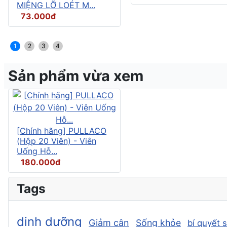
MIỆNG LỠ LOÉT M...
73.000đ
1
2
3
4
Sản phẩm vừa xem
[Chính hãng] PULLACO
(Hộp 20 Viên) - Viên
Uống Hỗ...
180.000đ
Tags
dinh dưỡng
Giảm cân
Sống khỏe
bí quyết 