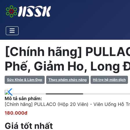
[Chính hãng] PULLAC
Phế, Giảm Ho, Long 
Sức Khỏe & Làm Đẹp
Thực phẩm chức năng
Hỗ trợ hệ miễn dịch
Mô tả sản phẩm:
[Chính hãng] PULLACO (Hộp 20 Viên) - Viên Uống Hỗ Trợ
180.000đ
Giá tốt nhất