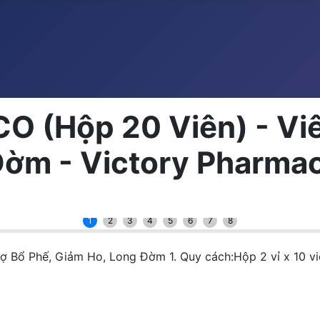
O (Hộp 20 Viên) - Vi
Đờm - Victory Pharma
1
2
3
4
5
6
7
8
 Bổ Phế, Giảm Ho, Long Đờm 1. Quy cách:Hộp 2 vỉ x 10 vi