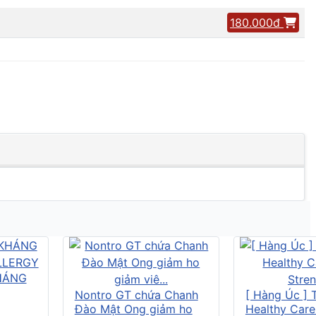
180.000đ
HÁNG
Nontro GT chứa Chanh
[ Hàng Úc ] 
Đào Mật Ong giảm ho
Healthy Care