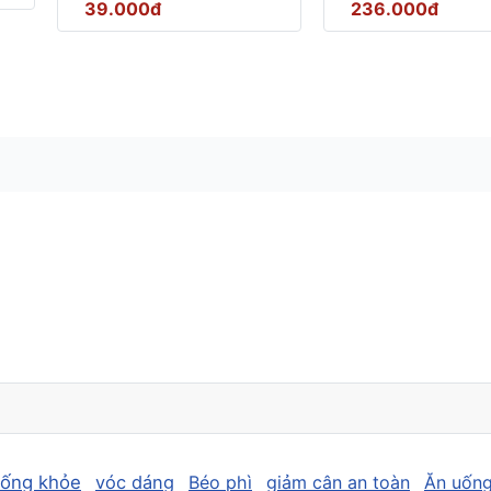
39.000đ
236.000đ
sống khỏe
vóc dáng
Béo phì
giảm cân an toàn
Ăn uống