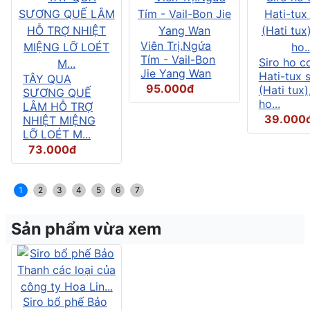
Viên Trị.Ngứa
Tím - Vail-Bon
Siro ho c
Jie Yang Wan
Hati-tux 
TÂY QUA
95.000đ
(Hati tux)
SƯƠNG QUẾ
ho...
LÂM HỖ TRỢ
39.000
NHIỆT MIỆNG
LỠ LOÉT M...
73.000đ
1
2
3
4
5
6
7
Sản phẩm vừa xem
Siro bổ phế Bảo