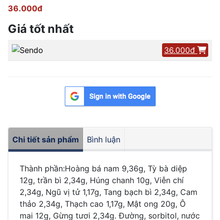
36.000đ
Giá tốt nhất
36.000đ
Chi tiết sản phẩm
Bình luận
Thành phần:Hoàng bá nam 9,36g, Tỳ bà diệp
12g, trần bì 2,34g, Húng chanh 10g, Viễn chí
2,34g, Ngũ vị tử 1,17g, Tang bạch bì 2,34g, Cam
thảo 2,34g, Thạch cao 1,17g, Mật ong 20g, Ô
mai 12g, Gừng tươi 2,34g. Đường, sorbitol, nước