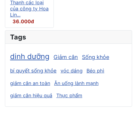
Thanh các loại
của công ty Hoa
Lin...
36.000đ
Tags
dinh dưỡng
Giảm cân
Sống khỏe
bí quyết sống khỏe
vóc dáng
Béo phì
giảm cân an toàn
Ăn uống lành mạnh
giảm cân hiệu quả
Thực phẩm