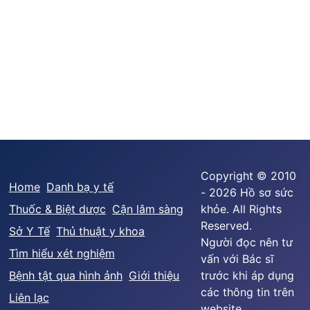
Copyright © 2010
Home
Danh bạ y tế
- 2026 Hồ sơ sức
Thuốc & Biệt dược
Cận lâm sàng
khỏe. All Rights
Reserved.
Sở Y Tế
Thủ thuật y khoa
Người đọc nên tư
Tìm hiểu xét nghiệm
vấn với Bác sĩ
Bệnh tật qua hình ảnh
Giới thiệu
trước khi áp dụng
các thông tin trên
Liên lạc
website.