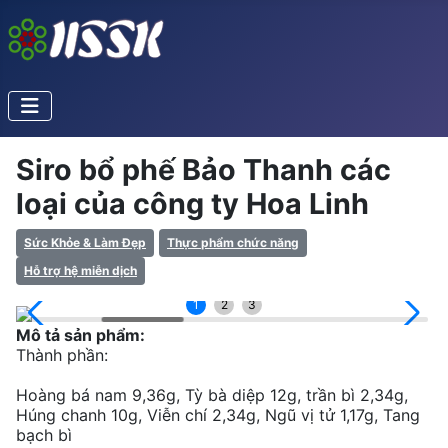
Siro bổ phế Bảo Thanh các
loại của công ty Hoa Linh
Sức Khỏe & Làm Đẹp
Thực phẩm chức năng
Hỗ trợ hệ miễn dịch
1
2
3
Mô tả sản phẩm:
Thành phần:
Hoàng bá nam 9,36g, Tỳ bà diệp 12g, trần bì 2,34g,
Húng chanh 10g, Viễn chí 2,34g, Ngũ vị tử 1,17g, Tang
bạch bì