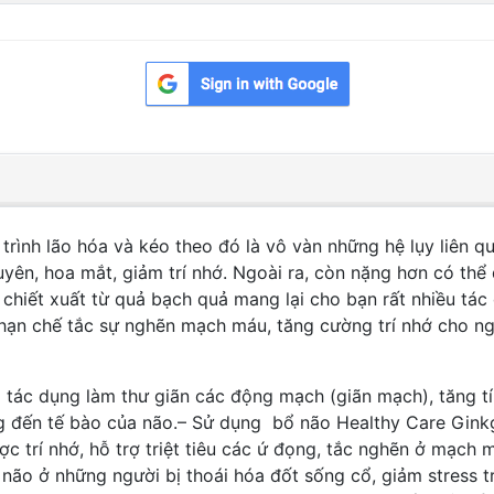
trình lão hóa và kéo theo đó là vô vàn những hệ lụy liên q
ên, hoa mắt, giảm trí nhớ. Ngoài ra, còn nặng hơn có thể
chiết xuất từ quả bạch quả mang lại cho bạn rất nhiều tá
hạn chế tắc sự nghẽn mạch máu, tăng cường trí nhớ cho ngư
 tác dụng làm thư giãn các động mạch (giãn mạch), tăng tí
g đến tế bào của não.– Sử dụng bổ não Healthy Care Gin
ợc trí nhớ, hỗ trợ triệt tiêu các ứ đọng, tắc nghẽn ở mạc
ên não ở những người bị thoái hóa đốt sống cổ, giảm stress