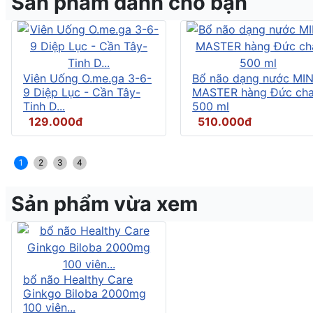
Sản phẩm dành cho bạn
Viên Uống O.me.ga 3-6-
Bổ não dạng nước MI
9 Diệp Lục - Cần Tây-
MASTER hàng Đức cha
Tinh D...
500 ml
129.000đ
510.000đ
1
2
3
4
Sản phẩm vừa xem
bổ não Healthy Care
Ginkgo Biloba 2000mg
100 viên...