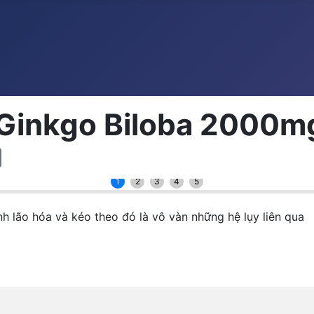
 Ginkgo Biloba 2000m
1
2
3
4
5
nh lão hóa và kéo theo đó là vô vàn những hệ lụy liên qua