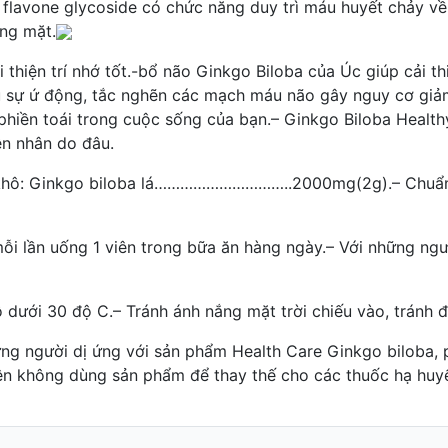
 flavone glycoside có chức năng duy trì máu huyết chảy 
óng mặt.
i thiện trí nhớ tốt.-bổ não Ginkgo Biloba của Úc giúp cải t
u sự ứ động, tắc nghẽn các mạch máu não gây nguy cơ giảm
phiền toái trong cuộc sống của bạn.– Ginkgo Biloba Healthy
ên nhân do đâu.
c khô: Ginkgo biloba lá…………………………..2000mg(2g).– Chuẩn
ỗi lần uống 1 viên trong bữa ăn hàng ngày.– Với những ngườ
ộ dưới 30 độ C.– Tránh ánh nắng mặt trời chiếu vào, tránh 
ững người dị ứng với sản phẩm Health Care Ginkgo biloba,
ên không dùng sản phẩm để thay thế cho các thuốc hạ huyế