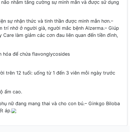
về não nhằm tăng cường sự minh mẫn và được sử dụng
hiện sự nhận thức và tinh thần được minh mẫn hơn.–
 trí nhớ ở người già, người mắc bệnh Alzerma.– Giúp
 Care làm giảm các cơn đau liên quan đến tiền đình,
 hóa để chứa flavonglycosides
i trên 12 tuổi: uống từ 1 đến 3 viên mỗi ngày trước
độ ẩm cao.
 phụ nữ đang mang thai và cho con bú.– Ginkgo Biloba
t áp.