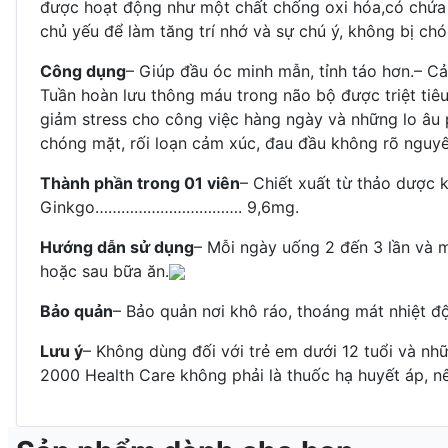
được hoạt động như một chất chống oxi hóa,có chứa
chủ yếu để làm tăng trí nhớ và sự chú ý, không bị ch
Công dụng
– Giúp đầu óc minh mẫn, tỉnh táo hơn.– Cả
Tuần hoàn lưu thông máu trong não bộ được triệt tiê
giảm stress cho công việc hàng ngày và những lo âu 
chóng mặt, rối loạn cảm xúc, đau đầu không rõ nguy
Thành phần trong 01 viên
– Chiết xuất từ thảo dượ
Ginkgo……………………………. 9,6mg.
Hướng dẫn sử dụng
– Mỗi ngày uống 2 đến 3 lần và m
hoặc sau bữa ăn.
Bảo quản
– Bảo quản nơi khô ráo, thoáng mát nhiệt đ
Lưu ý
– Không dùng đối với trẻ em dưới 12 tuổi và nh
2000 Health Care không phải là thuốc hạ huyết áp, n