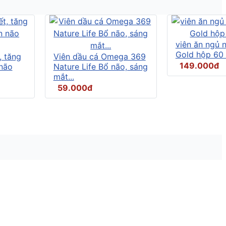
viên ăn ngủ
Gold hộp 60 
, tăng
Viên dầu cá Omega 369
149.000đ
não
Nature Life Bổ não, sáng
mắt...
59.000đ