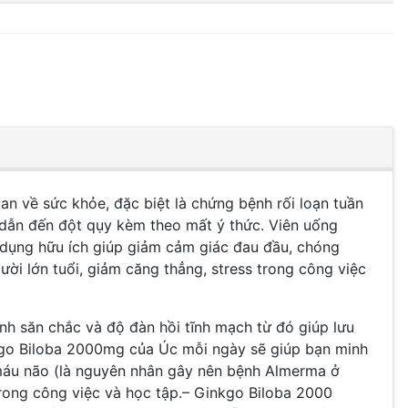
uan về sức khỏe, đặc biệt là chứng bệnh rối loạn tuần
 dẫn đến đột qụy kèm theo mất ý thức. Viên uống
c dụng hữu ích giúp giảm cảm giác đau đầu, chóng
ời lớn tuổi, giảm căng thẳng, stress trong công việc
nh săn chắc và độ đàn hồi tĩnh mạch từ đó giúp lưu
kgo Biloba 2000mg của Úc mỗi ngày sẽ giúp bạn minh
h máu não (là nguyên nhân gây nên bệnh Almerma ở
 trong công việc và học tập.– Ginkgo Biloba 2000