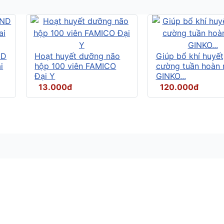
ND
Hoạt huyết dưỡng não
Giúp bổ khí huyết
i
hộp 100 viên FAMICO
cường tuần hoàn 
Đại Y
GINKO...
13.000đ
120.000đ