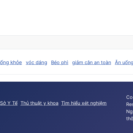
sống khỏe
vóc dáng
Béo phì
giảm cân an toàn
Ăn uống
Co
Sở Y Tế
Thủ thuật y khoa
Tìm hiểu xét nghiệm
Re
Ng
thô