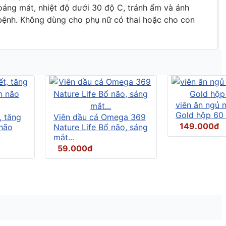
oáng mát, nhiệt độ dưới 30 độ C, tránh ẩm và ánh
 bệnh. Không dùng cho phụ nữ có thai hoặc cho con
viên ăn ngủ
Gold hộp 60 
, tăng
Viên dầu cá Omega 369
149.000đ
não
Nature Life Bổ não, sáng
mắt...
59.000đ