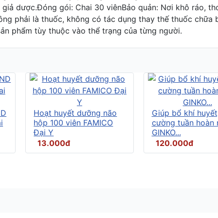
 giả dược.Đóng gói: Chai 30 viênBảo quản: Nơi khô ráo, th
ông phải là thuốc, không có tác dụng thay thế thuốc chữa
sản phẩm tùy thuộc vào thể trạng của từng người.
ND
Hoạt huyết dưỡng não
Giúp bổ khí huyết
i
hộp 100 viên FAMICO
cường tuần hoàn 
Đại Y
GINKO...
13.000đ
120.000đ