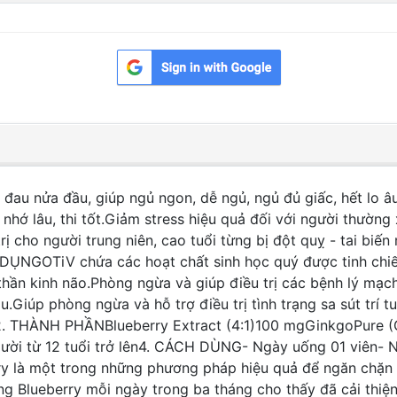
 đau nửa đầu, giúp ngủ ngon, dễ ngủ, ngủ đủ giấc, hết lo â
nhớ lâu, thi tốt.Giảm stress hiệu quả đối với người thường
rị cho người trung niên, cao tuổi từng bị đột quỵ - tai bi
NG DỤNGOTiV chứa các hoạt chất sinh học quý được tinh chi
hần kinh não.Phòng ngừa và giúp điều trị các bệnh lý mạch
iúp phòng ngừa và hỗ trợ điều trị tình trạng sa sút trí tu
giác.2. THÀNH PHẦNBlueberry Extract (4:1)100 mgGinkgoPure
i từ 12 tuổi trở lên4. CÁCH DÙNG- Ngày uống 01 viên-
 là một trong những phương pháp hiệu quả để ngăn chặn ho
g Blueberry mỗi ngày trong ba tháng cho thấy đã cải thiện 