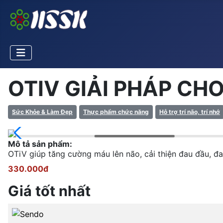
OTIV GIẢI PHÁP CH
Sức Khỏe & Làm Đẹp
Thực phẩm chức năng
Hỗ trợ trí não, trí nhớ
Mô tả sản phẩm:
OTiV giúp tăng cường máu lên não, cải thiện đau đầu, đa
330.000đ
Giá tốt nhất