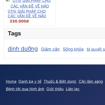
OTIV GIẢI PHÁP CHO
CÁC VẤN ĐỀ VỀ NÃO
330.000đ
Tags
dinh dưỡng
Giảm cân
Sống khỏe
bí quyết 
Home
Danh bạ y tế
Thuốc & Biệt dược
Cận lâm sàng
Bệnh tật qua hình ảnh
Giới thiệu
Liên lạc