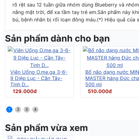
rõ rệt sau 12 tuần giữa nhóm dùng Blueberry và nhóm
nắng mặt trời, để xa tầm tay trẻ em.Sản phẩm này kh
bú, bệnh nhân bị rối loạn đông máu.(*) Hiệu quả của 
Sản phẩm dành cho bạn
Viên Uống O.me.ga 3-6-
Bổ não dạng nước MI
9 Diệp Lục - Cần Tây-
MASTER hàng Đức cha
Tinh D...
500 ml
129.000đ
510.000đ
1
2
3
4
Sản phẩm vừa xem