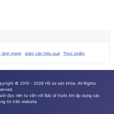
 lành mạnh
giảm cân hiệu quả
Thực phẩm
pyright © 2010 - 2026 Hồ sơ sức khỏe. All Rights
served.
ười đọc nên tư vấn với Bác sĩ trước khi áp dụng các
ng tin trên website.