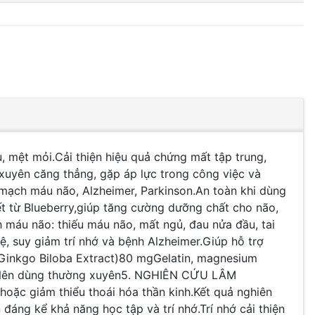
u, mệt mỏi.Cải thiện hiệu quả chứng mất tập trung,
 xuyên căng thẳng, gặp áp lực trong công việc và
ến mạch máu não, Alzheimer, Parkinson.An toàn khi dùng
ết từ Blueberry,giúp tăng cường dưỡng chất cho não,
 máu não: thiếu máu não, mất ngủ, đau nửa đầu, tai
ệ, suy giảm trí nhớ và bệnh Alzheimer.Giúp hỗ trợ
 (Ginkgo Biloba Extract)80 mgGelatin, magnesium
 Nên dùng thường xuyên5. NGHIÊN CỨU LÂM
ặc giảm thiểu thoái hóa thần kinh.Kết quả nghiên
đáng kể khả năng học tập và trí nhớ.Trí nhớ cải thiện