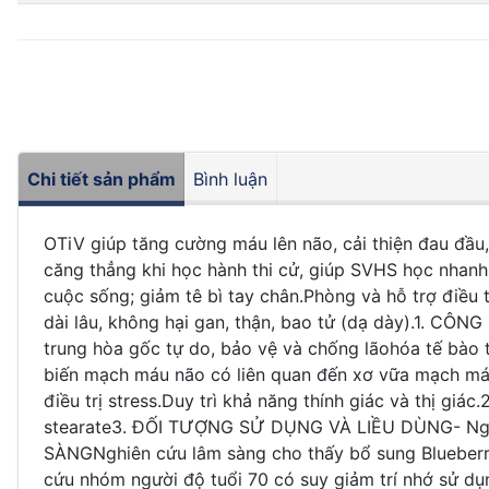
Chi tiết sản phẩm
Bình luận
OTiV giúp tăng cường máu lên não, cải thiện đau đầu,
căng thẳng khi học hành thi cử, giúp SVHS học nhanh 
cuộc sống; giảm tê bì tay chân.Phòng và hỗ trợ điều t
dài lâu, không hại gan, thận, bao tử (dạ dày).1. CÔ
trung hòa gốc tự do, bảo vệ và chống lãohóa tế bào t
biến mạch máu não có liên quan đến xơ vữa mạch máu.G
điều trị stress.Duy trì khả năng thính giác và thị 
stearate3. ĐỐI TƯỢNG SỬ DỤNG VÀ LIỀU DÙNG- Ngườ
SÀNGNghiên cứu lâm sàng cho thấy bổ sung Blueberry
cứu nhóm người độ tuổi 70 có suy giảm trí nhớ sử dụn