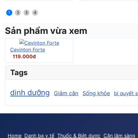
1
2
3
4
Sản phẩm vừa xem
Cevinton Forte
119.000đ
Tags
dinh dưỡng
Giảm cân
Sống khỏe
bí quyết 
Home
Danh bạ y tế
Thuốc & Biệt dược
Cận lâm sàng