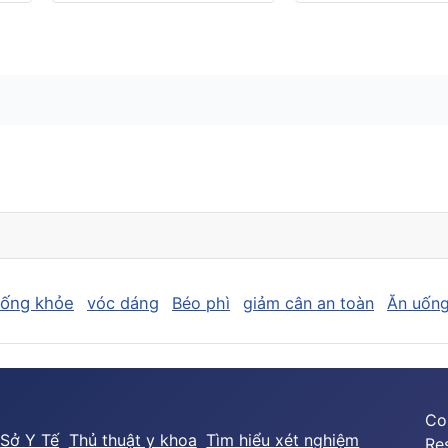
sống khỏe
vóc dáng
Béo phì
giảm cân an toàn
Ăn uống
Co
Sở Y Tế
Thủ thuật y khoa
Tìm hiểu xét nghiệm
Re