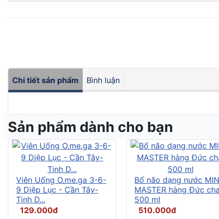
Chi tiết sản phẩm
Bình luận
Sản phẩm dành cho bạn
Viên Uống O.me.ga 3-6-
Bổ não dạng nước MI
9 Diệp Lục - Cần Tây-
MASTER hàng Đức cha
Tinh D...
500 ml
129.000đ
510.000đ