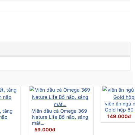
viên ăn ngủ
Gold hộp 60 
, tăng
Viên dầu cá Omega 369
149.000đ
não
Nature Life Bổ não, sáng
mắt...
59.000đ