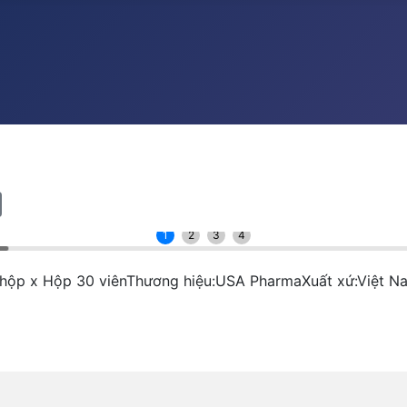
1
2
3
4
2 hộp x Hộp 30 viênThương hiệu:USA PharmaXuất xứ:Việ