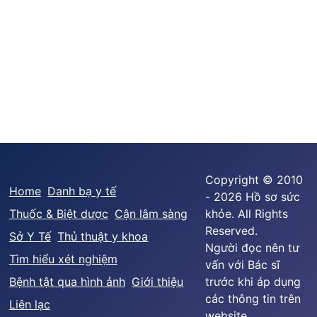
Copyright © 2010
Home
Danh bạ y tế
- 2026 Hồ sơ sức
Thuốc & Biệt dược
Cận lâm sàng
khỏe. All Rights
Reserved.
Sở Y Tế
Thủ thuật y khoa
Người đọc nên tư
Tìm hiểu xét nghiệm
vấn với Bác sĩ
Bệnh tật qua hình ảnh
Giới thiệu
trước khi áp dụng
các thông tin trên
Liên lạc
website.