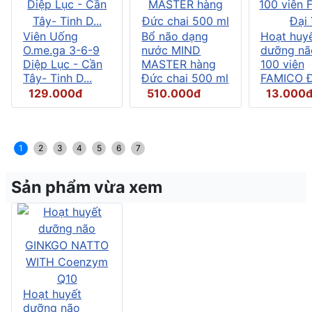
Viên Uống
Bổ não dạng
Hoạt huy
O.me.ga 3-6-9
nước MIND
dưỡng nã
Diệp Lục - Cần
MASTER hàng
100 viên
Tây- Tinh D...
Đức chai 500 ml
FAMICO Đ
129.000đ
510.000đ
13.000
1
2
3
4
5
6
7
Sản phẩm vừa xem
Hoạt huyết
dưỡng não