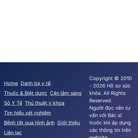
Copyright © 2010
Home
Danh bạ y tế
- 2026 Hồ sơ sức
Thuốc & Biệt dược
Cận lâm sàng
khỏe. All Rights
Reserved.
Sở Y Tế
Thủ thuật y khoa
Người đọc nên tư
Tìm hiểu xét nghiệm
vấn với Bác sĩ
Bệnh tật qua hình ảnh
Giới thiệu
trước khi áp dụng
các thông tin trên
Liên lạc
website.