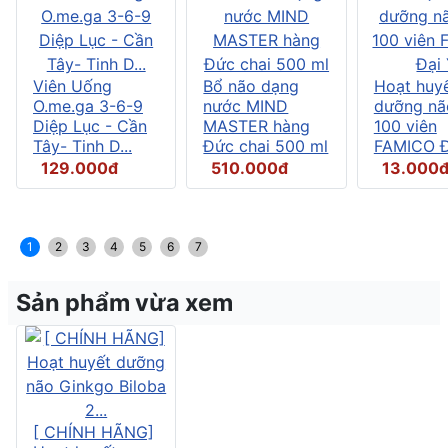
Viên Uống
Bổ não dạng
Hoạt huy
O.me.ga 3-6-9
nước MIND
dưỡng nã
Diệp Lục - Cần
MASTER hàng
100 viên
Tây- Tinh D...
Đức chai 500 ml
FAMICO Đ
129.000đ
510.000đ
13.000
1
2
3
4
5
6
7
Sản phẩm vừa xem
[ CHÍNH HÃNG]