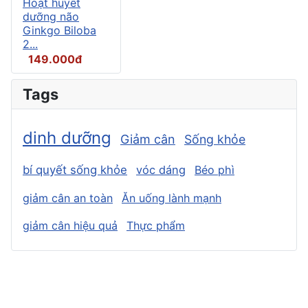
Hoạt huyết
dưỡng não
Ginkgo Biloba
2...
149.000đ
Tags
dinh dưỡng
Giảm cân
Sống khỏe
bí quyết sống khỏe
vóc dáng
Béo phì
giảm cân an toàn
Ăn uống lành mạnh
giảm cân hiệu quả
Thực phẩm