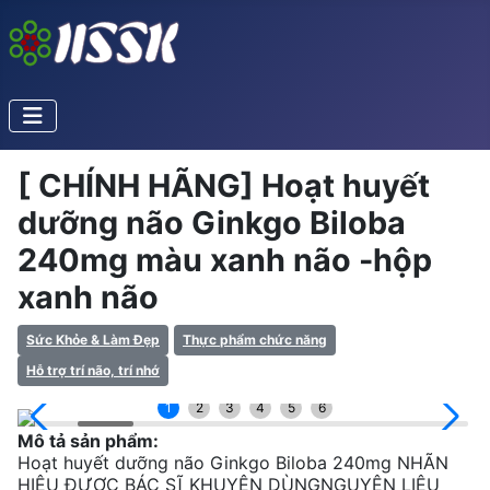
[ CHÍNH HÃNG] Hoạt huyết
dưỡng não Ginkgo Biloba
240mg màu xanh não -hộp
xanh não
Sức Khỏe & Làm Đẹp
Thực phẩm chức năng
Hỗ trợ trí não, trí nhớ
1
2
3
4
5
6
Mô tả sản phẩm:
Hoạt huyết dưỡng não Ginkgo Biloba 240mg NHÃN
HIỆU ĐƯỢC BÁC SĨ KHUYÊN DÙNGNGUYÊN LIỆU