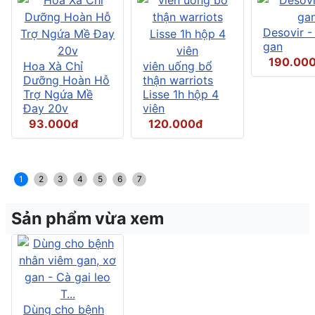
Desovir -
gan
190.00
Hoa Xà Chỉ
viên uống bổ
Dưỡng Hoàn Hỗ
thận warriots
Trợ Ngứa Mề
Lisse 1h hộp 4
Đay 20v
viên
93.000đ
120.000đ
1
2
3
4
5
6
7
Sản phẩm vừa xem
Dùng cho bệnh