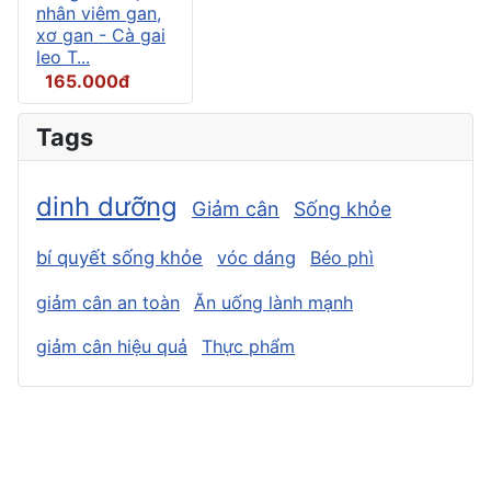
nhân viêm gan,
xơ gan - Cà gai
leo T...
165.000đ
Tags
dinh dưỡng
Giảm cân
Sống khỏe
bí quyết sống khỏe
vóc dáng
Béo phì
giảm cân an toàn
Ăn uống lành mạnh
giảm cân hiệu quả
Thực phẩm