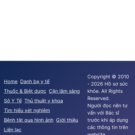
Copyright © 2010
Home
Danh bạ y tế
- 2026 Hồ sơ sức
Thuốc & Biệt dược
Cận lâm sàng
khỏe. All Rights
Reserved.
Sở Y Tế
Thủ thuật y khoa
Người đọc nên tư
Tìm hiểu xét nghiệm
vấn với Bác sĩ
Bệnh tật qua hình ảnh
Giới thiệu
trước khi áp dụng
các thông tin trên
Liên lạc
website.