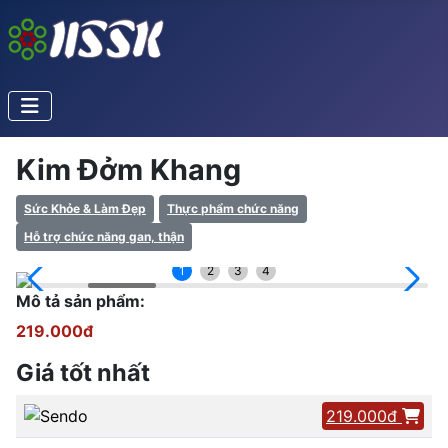
Kim Đởm Khang
Sức Khỏe & Làm Đẹp
Thực phẩm chức năng
Hỗ trợ chức năng gan, thận
1
2
3
4
Mô tả sản phẩm:
219.000đ
Giá tốt nhất
219.000đ