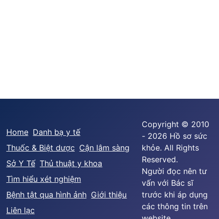
Copyright © 2010
Home
Danh bạ y tế
- 2026 Hồ sơ sức
Thuốc & Biệt dược
Cận lâm sàng
khỏe. All Rights
Reserved.
Sở Y Tế
Thủ thuật y khoa
Người đọc nên tư
Tìm hiểu xét nghiệm
vấn với Bác sĩ
Bệnh tật qua hình ảnh
Giới thiệu
trước khi áp dụng
các thông tin trên
Liên lạc
website.