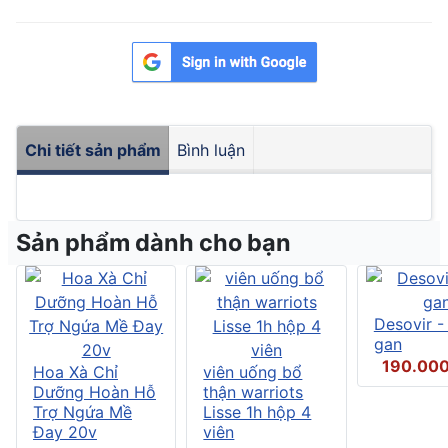
Chi tiết sản phẩm
Bình luận
Sản phẩm dành cho bạn
Desovir -
gan
190.00
Hoa Xà Chỉ
viên uống bổ
Dưỡng Hoàn Hỗ
thận warriots
Trợ Ngứa Mề
Lisse 1h hộp 4
Đay 20v
viên