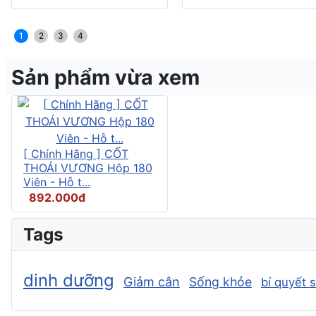
1
2
3
4
Sản phẩm vừa xem
[ Chính Hãng ] CỐT
THOÁI VƯƠNG Hộp 180
Viên - Hỗ t...
892.000đ
Tags
dinh dưỡng
Giảm cân
Sống khỏe
bí quyết 