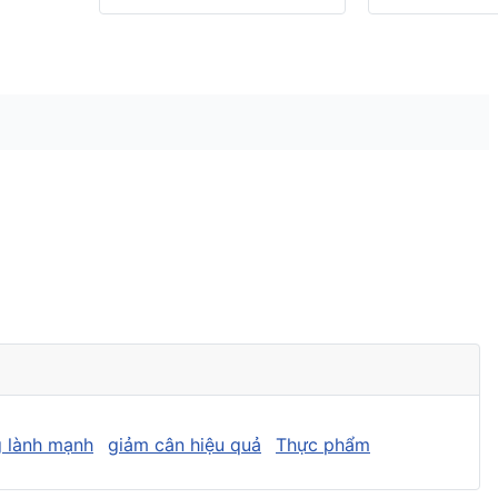
 lành mạnh
giảm cân hiệu quả
Thực phẩm