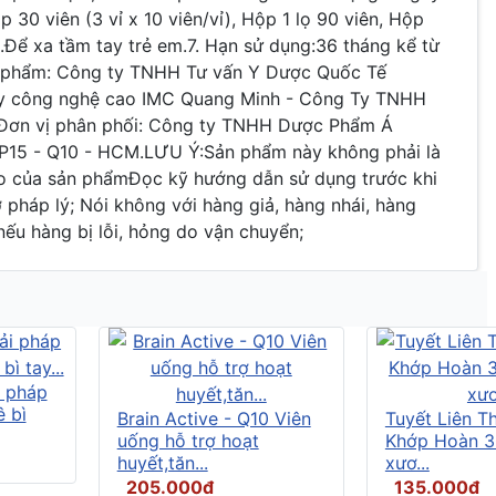
 30 viên (3 vỉ x 10 viên/vỉ), Hộp 1 lọ 90 viên, Hộp
p.Để xa tầm tay trẻ em.7. Hạn sử dụng:36 tháng kể từ
ản phẩm: Công ty TNHH Tư vấn Y Dược Quốc Tế
máy công nghệ cao IMC Quang Minh - Công Ty TNHH
iĐơn vị phân phối: Công ty TNHH Dược Phẩm Á
- P15 - Q10 - HCM.LƯU Ý:Sản phẩm này không phải là
o của sản phẩmĐọc kỹ hướng dẫn sử dụng trước khi
háp lý; Nói không với hàng giả, hàng nhái, hàng
nếu hàng bị lỗi, hỏng do vận chuyển;
i pháp
ê bì
Brain Active - Q10 Viên
Tuyết Liên T
uống hỗ trợ hoạt
Khớp Hoàn 30
huyết,tăn...
xươ...
205.000đ
135.000đ