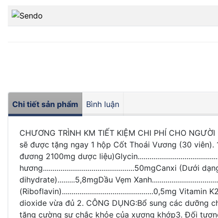
Chi tiết sản phẩm
Bình luận
CHƯƠNG TRÌNH KM TIẾT KIỆM CHI PHÍ CHO NGƯỜI DÙNG
sẽ được tặng ngay 1 hộp Cốt Thoái Vương (30 viên). 1. THÀN
đương 2100mg dược liệu)Glycin.......................................
hương...............................................50mgC
dihydrate).........5,8mgDầu Vẹm Xanh...................................
(Riboflavin)...............................................0,5mg 
dioxide vừa đủ 2. CÔNG DỤNG:Bổ sung các dưỡng chất
tăng cường sự chắc khỏe của xương khớp3. Đối tượng 