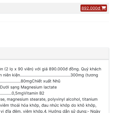
892.000đ
2 lọ x 90 viên) với giá 890.000đ đồng. Quý khách
............................................300mg (tương
.......................80mgChiết xuất Nhũ
giê (Dưới sạng Magnesium lactate
................0,5mgVitamin B2
 liệu: Lastose, magnesium stearate, polyvinyl alcohol, titanium
 viêm thoái hóa khớp, đau nhức khớp do khô khớp,
 vị đĩa đệm, viêm khớp.4. Hướng dẫn sử dụng:- Ngày