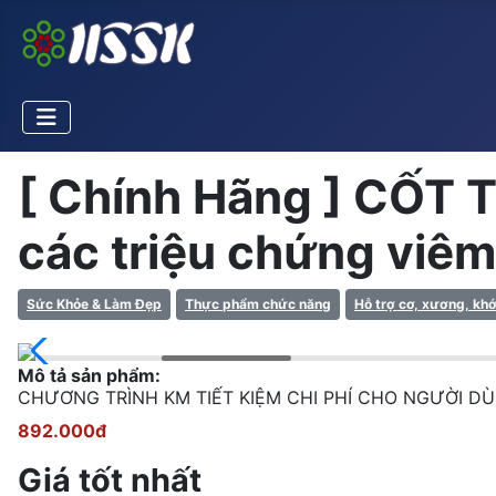
[ Chính Hãng ] CỐT 
các triệu chứng viêm
Sức Khỏe & Làm Đẹp
Thực phẩm chức năng
Hỗ trợ cơ, xương, kh
Mô tả sản phẩm:
CHƯƠNG TRÌNH KM TIẾT KIỆM CHI PHÍ CHO NGƯỜI DÙNGMua
892.000đ
Giá tốt nhất