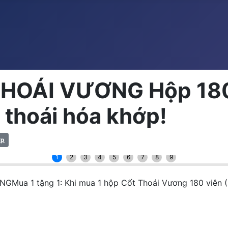
THOÁI VƯƠNG Hộp 180 
 thoái hóa khớp!
ớp
1
2
3
4
5
6
7
8
9
 1 tặng 1: Khi mua 1 hộp Cốt Thoái Vương 180 viên (2 