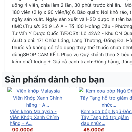
uống 4 viên, chia làm 2 lần, 30 phút trước khi ăn.- Mỗ
180 viên (2 lọ x 90 viên/lọ)6. Bảo quản: Nơi khô ráo,
ngày sản xuất. Ngày sản xuất và HSD được in trên b
(IMC).Trụ sở: Số 9 Lô A - Tổ 100 Hoàng Cầu - Phườ
Tư Vấn Y Dược Quốc TếĐCSX: Lô 42A2 - Khu CN Quan
Âu.Địa chỉ: 171 Chùa Láng, Láng Thượng, Đống Đa, H
thuốc và không có tác dụng thay thế thuốc chữa bệ
dùngSHOP CAM KẾT: Phục vụ Quý khách theo 3 tiêu chí
kém chất lượng.+ Giá cả cạnh tranh: Đúng hàng, đúng 
Sản phẩm dành cho bạn
Viên khớp Malaysia -
Kem xoa bóp Ngũ Độc
Viên Khớp Xanh Chính
Tây Tạng hỗ trợ giảm
hãng - A...
đau nhức...
90.000đ
45.000đ