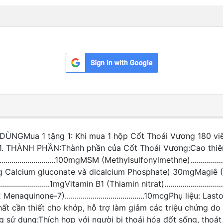
Mua 1 tặng 1: Khi mua 1 hộp Cốt Thoái Vương 180 viên (
H PHẦN:Thành phần của Cốt Thoái Vương:Cao thiên niên kiện......
..............................100mgMSM (Methylsulfonylmethne)..............
anxi (Dưới dạng Calcium gluconate và dicalcium Phosphate) 30mgMa
........................1mgVitamin B1 (Thiamin nitrat).........................
Vitamin K2 Menaquinone-7)........................................10mcgPhụ
 cần thiết cho khớp, hỗ trợ làm giảm các triệu chứng do
sử dụng:Thích hợp với người bị thoái hóa đốt sống, thoát