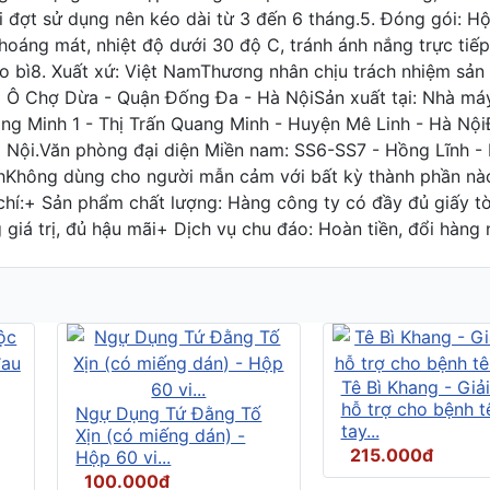
i đợt sử dụng nên kéo dài từ 3 đến 6 tháng.5. Đóng gói: Hộp
 thoáng mát, nhiệt độ dưới 30 độ C, tránh ánh nắng trực tiế
ao bì8. Xuất xứ: Việt NamThương nhân chịu trách nhiệm s
ng Ô Chợ Dừa - Quận Đống Đa - Hà NộiSản xuất tại: Nhà 
g Minh 1 - Thị Trấn Quang Minh - Huyện Mê Linh - Hà Nộ
à Nội.Văn phòng đại diện Miền nam: SS6-SS7 - Hồng Lĩnh 
nhKhông dùng cho người mẫn cảm với bất kỳ thành phần nà
:+ Sản phẩm chất lượng: Hàng công ty có đầy đủ giấy tờ p
giá trị, đủ hậu mãi+ Dịch vụ chu đáo: Hoàn tiền, đổi hàng 
Tê Bì Khang - Giả
hỗ trợ cho bệnh t
Ngự Dụng Tứ Đằng Tố
tay...
Xịn (có miếng dán) -
215.000đ
Hộp 60 vi...
100.000đ