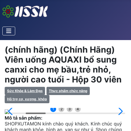
(chính hãng) (Chính Hãng)
Viên uống AQUAXI bổ sung
canxi cho mẹ bầu,trẻ nhỏ,
người cao tuổi - Hộp 30 viên
Sức Khỏe & Làm Đẹp
Thực phẩm chức năng
Hỗ trợ cơ, xương, khớp
1
2
3
4
Mô tả sản phẩm:
SHOPXUTAMON kính chào quý khách. Kính chúc quý
khách mạnh khỏe, bình an, vạn sự như ý. Shop chúng