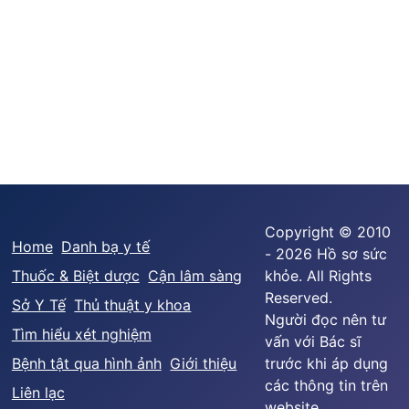
Copyright © 2010
Home
Danh bạ y tế
- 2026 Hồ sơ sức
Thuốc & Biệt dược
Cận lâm sàng
khỏe. All Rights
Reserved.
Sở Y Tế
Thủ thuật y khoa
Người đọc nên tư
Tìm hiểu xét nghiệm
vấn với Bác sĩ
Bệnh tật qua hình ảnh
Giới thiệu
trước khi áp dụng
các thông tin trên
Liên lạc
website.