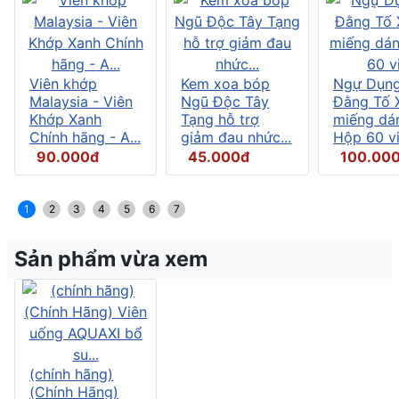
Viên khớp
Kem xoa bóp
Ngự Dụng
Malaysia - Viên
Ngũ Độc Tây
Đằng Tố X
Khớp Xanh
Tạng hỗ trợ
miếng dán
Chính hãng - A...
giảm đau nhức...
Hộp 60 vi.
90.000đ
45.000đ
100.00
1
2
3
4
5
6
7
Sản phẩm vừa xem
(chính hãng)
(Chính Hãng)