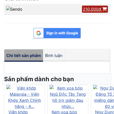
210.000đ
Chi tiết sản phẩm
Bình luận
Sản phẩm dành cho bạn
Viên khớp
Kem xoa bóp
Ngự Dụng