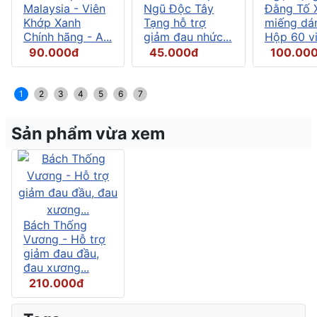
Malaysia - Viên
Ngũ Độc Tây
Đằng Tố X
Khớp Xanh
Tạng hỗ trợ
miếng dán
Chính hãng - A...
giảm đau nhức...
Hộp 60 vi.
90.000đ
45.000đ
100.00
1
2
3
4
5
6
7
Sản phẩm vừa xem
Bách Thống
Vương - Hỗ trợ
giảm đau đầu,
đau xương...
210.000đ