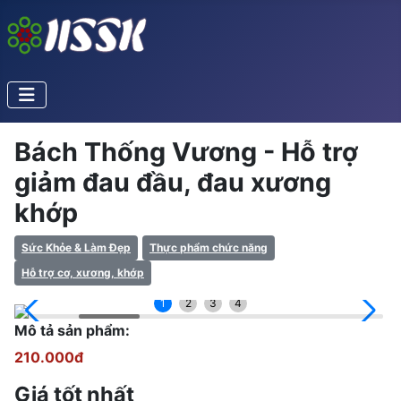
Bách Thống Vương - Hỗ trợ
giảm đau đầu, đau xương
khớp
Sức Khỏe & Làm Đẹp
Thực phẩm chức năng
Hỗ trợ cơ, xương, khớp
1
2
3
4
Mô tả sản phẩm:
210.000đ
Giá tốt nhất