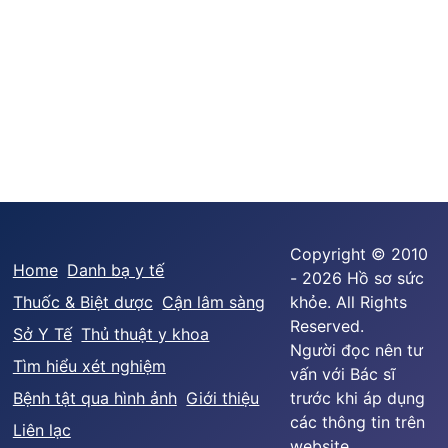
Copyright © 2010
Home
Danh bạ y tế
- 2026 Hồ sơ sức
Thuốc & Biệt dược
Cận lâm sàng
khỏe. All Rights
Reserved.
Sở Y Tế
Thủ thuật y khoa
Người đọc nên tư
Tìm hiểu xét nghiệm
vấn với Bác sĩ
Bệnh tật qua hình ảnh
Giới thiệu
trước khi áp dụng
các thông tin trên
Liên lạc
website.