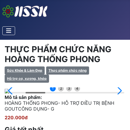
THỰC PHẨM CHỨC NĂNG
HOÀNG THỐNG PHONG
Sức Khỏe & Làm Đẹp
Thực phẩm chức năng
Hỗ trợ cơ, xương, khớp
1
2
3
4
Mô tả sản phẩm:
HOÀNG THỐNG PHONG- HỖ TRỢ ĐIỀU TRỊ BỆNH
GOUTCÔNG DỤNG- G
220.000đ
Giá tốt nhất