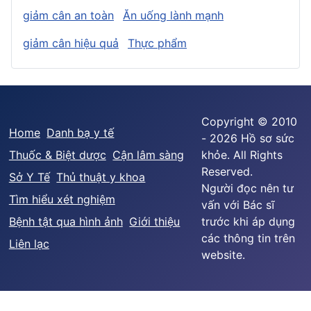
giảm cân an toàn
Ăn uống lành mạnh
giảm cân hiệu quả
Thực phẩm
Copyright © 2010
Home
Danh bạ y tế
- 2026 Hồ sơ sức
Thuốc & Biệt dược
Cận lâm sàng
khỏe. All Rights
Reserved.
Sở Y Tế
Thủ thuật y khoa
Người đọc nên tư
Tìm hiểu xét nghiệm
vấn với Bác sĩ
Bệnh tật qua hình ảnh
Giới thiệu
trước khi áp dụng
các thông tin trên
Liên lạc
website.