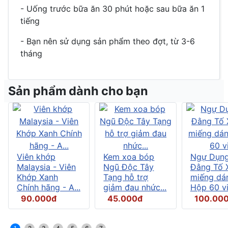
- Uống trước bữa ăn 30 phút hoặc sau bữa ăn 1
tiếng
- Bạn nên sử dụng sản phẩm theo đợt, từ 3-6
tháng
Sản phẩm dành cho bạn
Viên khớp
Kem xoa bóp
Ngự Dụng
Malaysia - Viên
Ngũ Độc Tây
Đằng Tố X
Khớp Xanh
Tạng hỗ trợ
miếng dán
Chính hãng - A...
giảm đau nhức...
Hộp 60 vi.
90.000đ
45.000đ
100.00