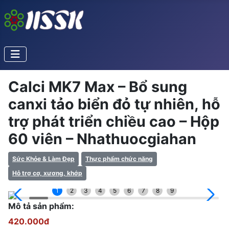
Calci MK7 Max – Bổ sung
canxi tảo biển đỏ tự nhiên, hỗ
trợ phát triển chiều cao – Hộp
60 viên – Nhathuocgiahan
Sức Khỏe & Làm Đẹp
Thực phẩm chức năng
Hỗ trợ cơ, xương, khớp
1
2
3
4
5
6
7
8
9
Mô tả sản phẩm:
420.000đ