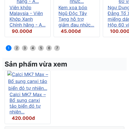
Viên khớp
Kem xoa bóp
Ngự Dụng
Malaysia - Viên
Ngũ Độc Tây
Đằng Tố X
Khớp Xanh
Tạng hỗ trợ
miếng dán
Chính hãng - A...
giảm đau nhức...
Hộp 60 vi.
90.000đ
45.000đ
100.00
1
2
3
4
5
6
7
Sản phẩm vừa xem
Calci MK7 Max –
Bổ sung canxi
tảo biển đỏ tự
nhiên...
420.000đ