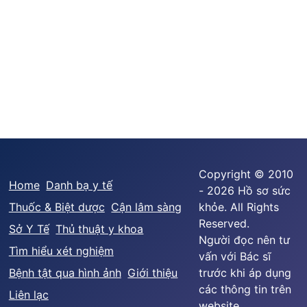
Copyright © 2010
Home
Danh bạ y tế
- 2026 Hồ sơ sức
Thuốc & Biệt dược
Cận lâm sàng
khỏe. All Rights
Reserved.
Sở Y Tế
Thủ thuật y khoa
Người đọc nên tư
Tìm hiểu xét nghiệm
vấn với Bác sĩ
Bệnh tật qua hình ảnh
Giới thiệu
trước khi áp dụng
các thông tin trên
Liên lạc
website.