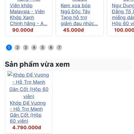
Viên khớp
Kem xoa bóp
Ngự Dụng
Malaysia - Viên
Ngũ Độc Tây
Đằng Tố X
Khớp Xanh
Tạng hỗ trợ
miếng dán
Chính hãng - A...
giảm đau nhức...
Hộp 60 vi.
90.000đ
45.000đ
100.00
1
2
3
4
5
6
7
Sản phẩm vừa xem
Khớp Đế Vương
- Hỗ Trợ Mạnh
Gân Cốt (Hộp
60 viên)
4.790.000đ