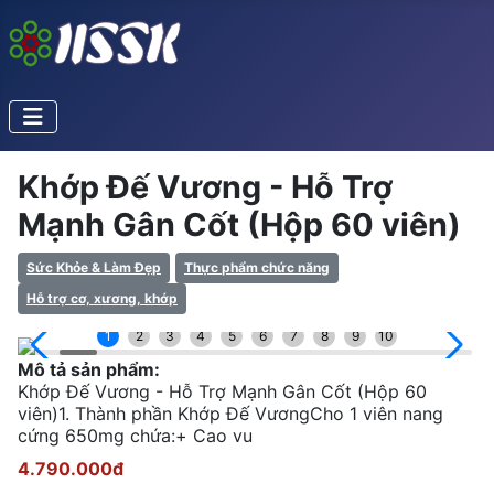
Khớp Đế Vương - Hỗ Trợ
Mạnh Gân Cốt (Hộp 60 viên)
Sức Khỏe & Làm Đẹp
Thực phẩm chức năng
Hỗ trợ cơ, xương, khớp
1
2
3
4
5
6
7
8
9
10
Mô tả sản phẩm:
Khớp Đế Vương - Hỗ Trợ Mạnh Gân Cốt (Hộp 60
viên)1. Thành phần Khớp Đế VươngCho 1 viên nang
cứng 650mg chứa:+ Cao vu
4.790.000đ