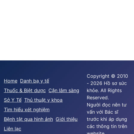
Copyright © 2010
Home
Danh bạ y tế
- 2026 Hồ sơ sức
Thuốc & Biệt dược
Cận lâm sàng
khỏe. All Rights
Reserved.
Sở Y Tế
Thủ thuật y khoa
Người đọc nên tư
Tìm hiểu xét nghiệm
vấn với Bác sĩ
Bệnh tật qua hình ảnh
Giới thiệu
trước khi áp dụng
các thông tin trên
Liên lạc
website.