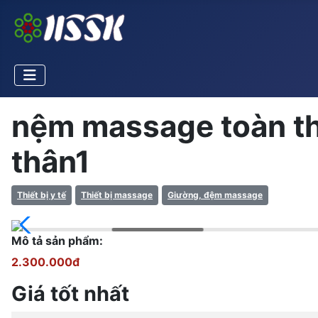
nệm massage toàn th
thân1
Thiết bị y tế
Thiết bị massage
Giường, đệm massage
Mô tả sản phẩm:
2.300.000đ
Giá tốt nhất