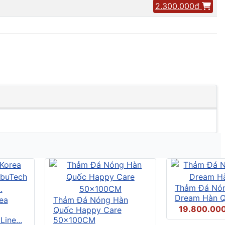
2.300.000đ
Thảm Đá Nó
Dream Hàn 
ea
Thảm Đá Nóng Hàn
19.800.00
Quốc Happy Care
ine...
50x100CM