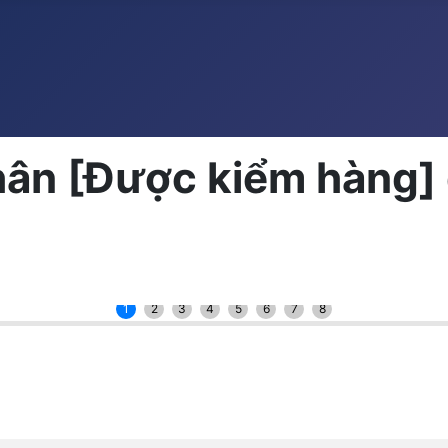
ân [Được kiểm hàng
1
2
3
4
5
6
7
8