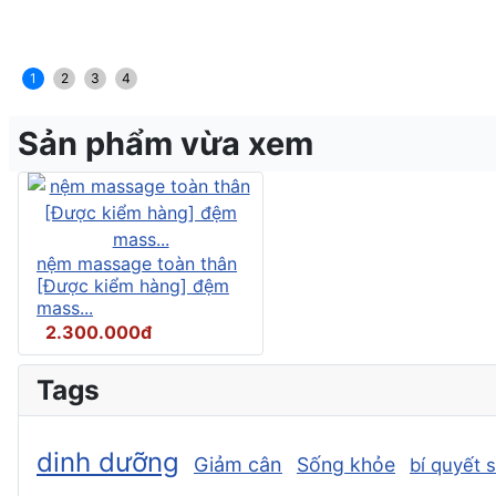
1
2
3
4
Sản phẩm vừa xem
nệm massage toàn thân
[Được kiểm hàng] đệm
mass...
2.300.000đ
Tags
dinh dưỡng
Giảm cân
Sống khỏe
bí quyết 