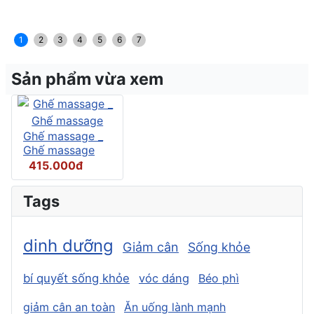
1
2
3
4
5
6
7
Sản phẩm vừa xem
Ghế massage _
Ghế massage
415.000đ
Tags
dinh dưỡng
Giảm cân
Sống khỏe
bí quyết sống khỏe
vóc dáng
Béo phì
giảm cân an toàn
Ăn uống lành mạnh