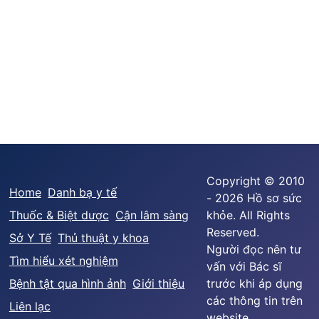
Copyright © 2010
Home
Danh bạ y tế
- 2026 Hồ sơ sức
Thuốc & Biệt dược
Cận lâm sàng
khỏe. All Rights
Reserved.
Sở Y Tế
Thủ thuật y khoa
Người đọc nên tư
Tìm hiểu xét nghiệm
vấn với Bác sĩ
Bệnh tật qua hình ảnh
Giới thiệu
trước khi áp dụng
các thông tin trên
Liên lạc
website.