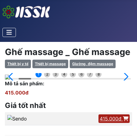
Ghế massage _ Ghế massage
Thiết bị y tế
Thiết bị massage
Giường, đệm massage
1
2
3
4
5
6
7
8
Mô tả sản phẩm:
415.000đ
Giá tốt nhất
415.000đ