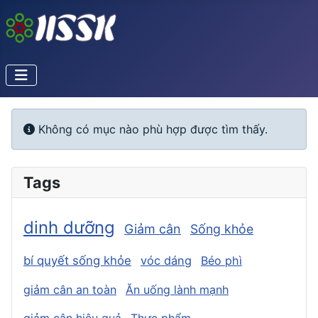
Info
Không có mục nào phù hợp được tìm thấy.
Tags
dinh dưỡng
Giảm cân
Sống khỏe
bí quyết sống khỏe
vóc dáng
Béo phì
giảm cân an toàn
Ăn uống lành mạnh
giảm cân hiệu quả
Thực phẩm