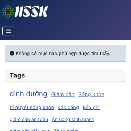
Info
Không có mục nào phù hợp được tìm thấy.
Tags
dinh dưỡng
Giảm cân
Sống khỏe
bí quyết sống khỏe
vóc dáng
Béo phì
giảm cân an toàn
Ăn uống lành mạnh
giảm cân hiệu quả
Thực phẩm