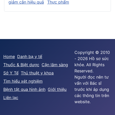
giảm cân hiệu quả
Thực phẩm
Copyright © 2010
Home
Danh bạ y tế
- 2026 Hồ sơ sức
Thuốc & Biệt dược
Cận lâm sàng
khỏe. All Rights
Reserved.
Sở Y Tế
Thủ thuật y khoa
Người đọc nên tư
Tìm hiểu xét nghiệm
vấn với Bác sĩ
Bệnh tật qua hình ảnh
Giới thiệu
trước khi áp dụng
các thông tin trên
Liên lạc
website.