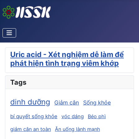
Uric acid - Xét nghiệm dễ làm để
phát hiện tình trạng viêm khớp
Tags
dinh dưỡng
Giảm cân
Sống khỏe
bí quyết sống khỏe
vóc dáng
Béo phì
giảm cân an toàn
Ăn uống lành mạnh