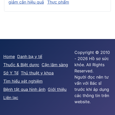
giảm cân hiệu quả
Thực phẩm
Copyright © 2010
Home
Danh bạ y tế
- 2026 Hồ sơ sức
Thuốc & Biệt dược
Cận lâm sàng
khỏe. All Rights
Reserved.
Sở Y Tế
Thủ thuật y khoa
Người đọc nên tư
Tìm hiểu xét nghiệm
vấn với Bác sĩ
Bệnh tật qua hình ảnh
Giới thiệu
trước khi áp dụng
các thông tin trên
Liên lạc
website.