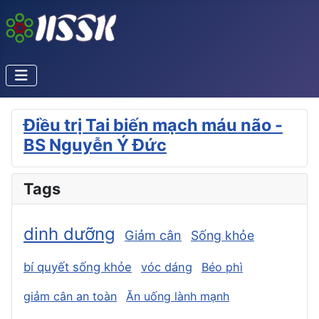
Điều trị Tai biến mạch máu não -
BS Nguyễn Ý Đức
Tags
dinh dưỡng
Giảm cân
Sống khỏe
bí quyết sống khỏe
vóc dáng
Béo phì
giảm cân an toàn
Ăn uống lành mạnh