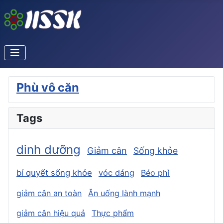
Phù vô căn
Tags
dinh dưỡng
Giảm cân
Sống khỏe
bí quyết sống khỏe
vóc dáng
Béo phì
giảm cân an toàn
Ăn uống lành mạnh
giảm cân hiệu quả
Thực phẩm