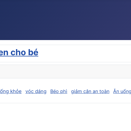
en cho bé
sống khỏe
vóc dáng
Béo phì
giảm cân an toàn
Ăn uống