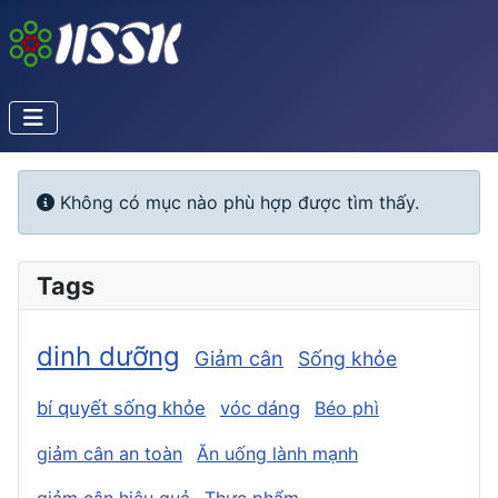
Info
Không có mục nào phù hợp được tìm thấy.
Tags
dinh dưỡng
Giảm cân
Sống khỏe
bí quyết sống khỏe
vóc dáng
Béo phì
giảm cân an toàn
Ăn uống lành mạnh
giảm cân hiệu quả
Thực phẩm