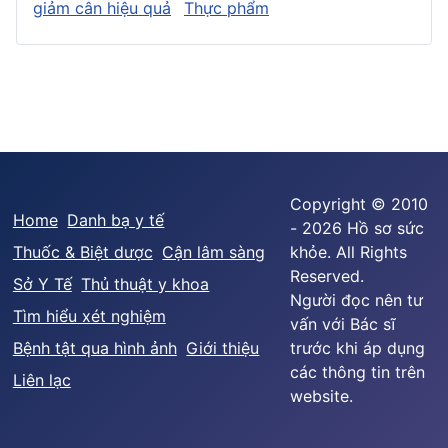
giảm cân hiệu quả
Thực phẩm
Copyright © 2010
Home
Danh bạ y tế
- 2026 Hồ sơ sức
Thuốc & Biệt dược
Cận lâm sàng
khỏe. All Rights
Reserved.
Sở Y Tế
Thủ thuật y khoa
Người đọc nên tư
Tìm hiểu xét nghiệm
vấn với Bác sĩ
Bệnh tật qua hình ảnh
Giới thiệu
trước khi áp dụng
các thông tin trên
Liên lạc
website.