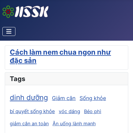
Cách làm nem chua ngon như
đặc sản
Tags
dinh dưỡng
Giảm cân
Sống khỏe
bí quyết sống khỏe
vóc dáng
Béo phì
giảm cân an toàn
Ăn uống lành mạnh