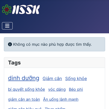
Info
Không có mục nào phù hợp được tìm thấy.
Tags
dinh dưỡng
Giảm cân
Sống khỏe
bí quyết sống khỏe
vóc dáng
Béo phì
giảm cân an toàn
Ăn uống lành mạnh
giảm cân hiệu quả
Thực phẩm