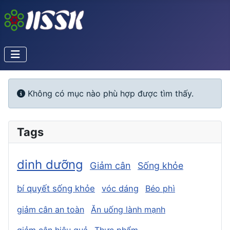
Info
Không có mục nào phù hợp được tìm thấy.
Tags
dinh dưỡng
Giảm cân
Sống khỏe
bí quyết sống khỏe
vóc dáng
Béo phì
giảm cân an toàn
Ăn uống lành mạnh
giảm cân hiệu quả
Thực phẩm