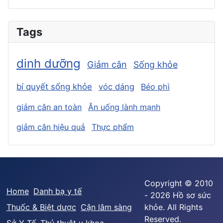
Tags
dinh dưỡng
Giảm cân
Sống khỏe
bí quyết sống khỏe
vóc dáng
Béo phì
giảm cân an toàn
Ăn uống lành mạnh
giảm cân hiệu quả
Thực phẩm
Copyright © 2010
Home
Danh bạ y tế
- 2026 Hồ sơ sức
Thuốc & Biệt dược
Cận lâm sàng
khỏe. All Rights
Reserved.