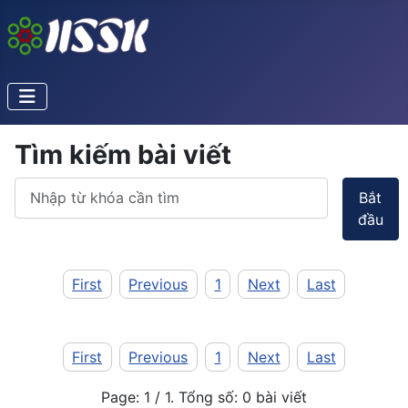
Tìm kiếm bài viết
Bắt
đầu
First
Previous
1
Next
Last
First
Previous
1
Next
Last
Page: 1 / 1. Tổng số: 0 bài viết