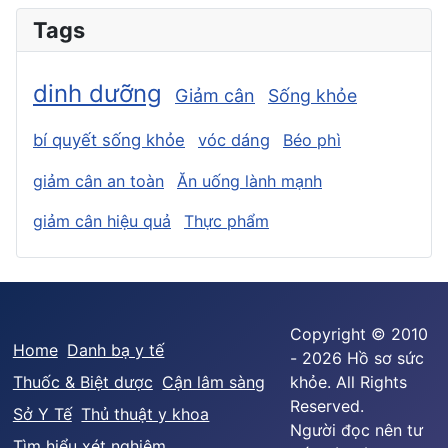
Tags
dinh dưỡng
Giảm cân
Sống khỏe
bí quyết sống khỏe
vóc dáng
Béo phì
giảm cân an toàn
Ăn uống lành mạnh
giảm cân hiệu quả
Thực phẩm
Copyright © 2010
Home
Danh bạ y tế
- 2026 Hồ sơ sức
Thuốc & Biệt dược
Cận lâm sàng
khỏe. All Rights
Reserved.
Sở Y Tế
Thủ thuật y khoa
Người đọc nên tư
Tìm hiểu xét nghiệm