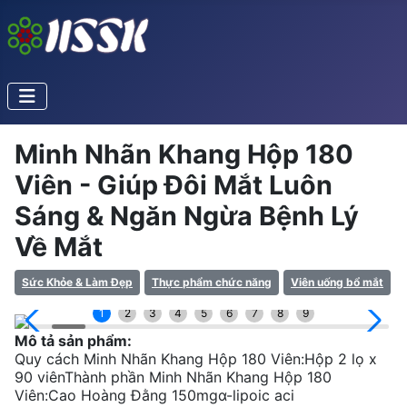
Minh Nhãn Khang Hộp 180
Viên - Giúp Đôi Mắt Luôn
Sáng & Ngăn Ngừa Bệnh Lý
Về Mắt
Sức Khỏe & Làm Đẹp
Thực phẩm chức năng
Viên uống bổ mắt
1
2
3
4
5
6
7
8
9
Mô tả sản phẩm:
Quy cách Minh Nhãn Khang Hộp 180 Viên:Hộp 2 lọ x
90 viênThành phần Minh Nhãn Khang Hộp 180
Viên:Cao Hoàng Đằng 150mgα-lipoic aci