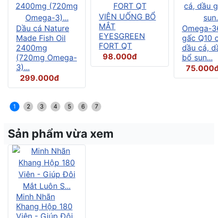
VIÊN UỐNG BỔ
MẮT
Dầu cá Nature
Omega-3
EYESGREEN
Made Fish Oil
gấc Q10 
FORT QT
2400mg
dầu cá, d
98.000đ
(720mg Omega-
bổ sun...
3)...
75.000
299.000đ
1
2
3
4
5
6
7
Sản phẩm vừa xem
Minh Nhãn
Khang Hộp 180
Viên - Giúp Đôi