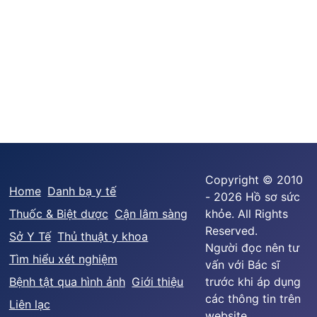
Copyright © 2010
Home
Danh bạ y tế
- 2026 Hồ sơ sức
Thuốc & Biệt dược
Cận lâm sàng
khỏe. All Rights
Reserved.
Sở Y Tế
Thủ thuật y khoa
Người đọc nên tư
Tìm hiểu xét nghiệm
vấn với Bác sĩ
Bệnh tật qua hình ảnh
Giới thiệu
trước khi áp dụng
các thông tin trên
Liên lạc
website.