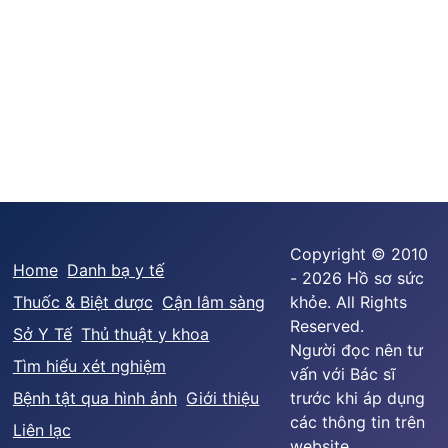
Copyright © 2010
Home
Danh bạ y tế
- 2026 Hồ sơ sức
Thuốc & Biệt dược
Cận lâm sàng
khỏe. All Rights
Reserved.
Sở Y Tế
Thủ thuật y khoa
Người đọc nên tư
Tìm hiểu xét nghiệm
vấn với Bác sĩ
Bệnh tật qua hình ảnh
Giới thiệu
trước khi áp dụng
các thông tin trên
Liên lạc
website.