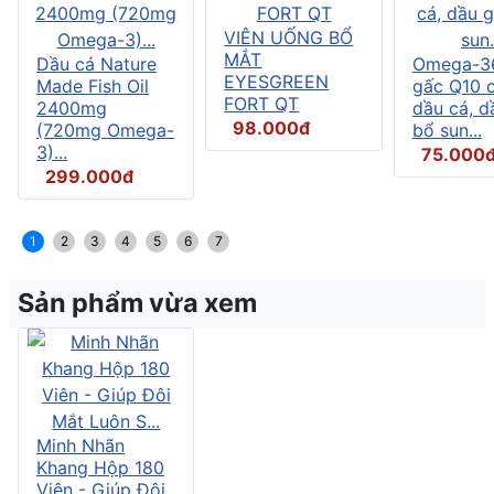
VIÊN UỐNG BỔ
MẮT
Dầu cá Nature
Omega-3
EYESGREEN
Made Fish Oil
gấc Q10 
FORT QT
2400mg
dầu cá, d
98.000đ
(720mg Omega-
bổ sun...
3)...
75.000
299.000đ
1
2
3
4
5
6
7
Sản phẩm vừa xem
Minh Nhãn
Khang Hộp 180
Viên - Giúp Đôi