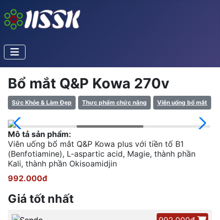
Bổ mắt Q&P Kowa 270v
Sức Khỏe & Làm Đẹp
Thực phẩm chức năng
Viên uống bổ mắt
Mô tả sản phẩm:
Viên uống bổ mắt Q&P Kowa plus với tiền tố B1
(Benfotiamine), L-aspartic acid, Magie, thành phần
Kali, thành phần Okisoamidjin
992.000đ
Giá tốt nhất
992.000đ