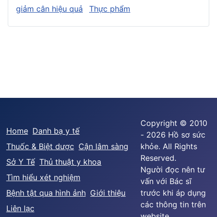
giảm cân hiệu quả
Thực phẩm
Copyright © 2010
Home
Danh bạ y tế
- 2026 Hồ sơ sức
Thuốc & Biệt dược
Cận lâm sàng
khỏe. All Rights
Reserved.
Sở Y Tế
Thủ thuật y khoa
Người đọc nên tư
Tìm hiểu xét nghiệm
vấn với Bác sĩ
Bệnh tật qua hình ảnh
Giới thiệu
trước khi áp dụng
các thông tin trên
Liên lạc
website.