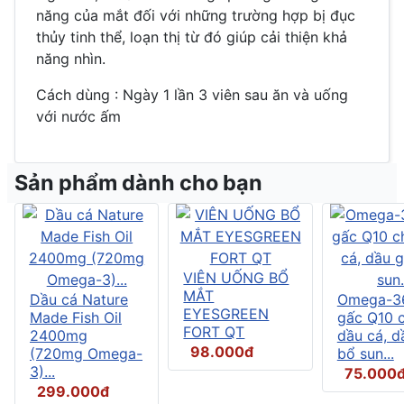
năng của mắt đối với những trường hợp bị đục
thủy tinh thể, loạn thị từ đó giúp cải thiện khả
năng nhìn.
Cách dùng : Ngày 1 lần 3 viên sau ăn và uống
với nước ấm
Sản phẩm dành cho bạn
VIÊN UỐNG BỔ
MẮT
Dầu cá Nature
Omega-3
EYESGREEN
Made Fish Oil
gấc Q10 
FORT QT
2400mg
dầu cá, d
98.000đ
(720mg Omega-
bổ sun...
3)...
75.000
299.000đ