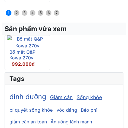
1
2
3
4
5
6
7
Sản phẩm vừa xem
Bổ mắt Q&P
Kowa 270v
992.000đ
Tags
dinh dưỡng
Giảm cân
Sống khỏe
bí quyết sống khỏe
vóc dáng
Béo phì
giảm cân an toàn
Ăn uống lành mạnh