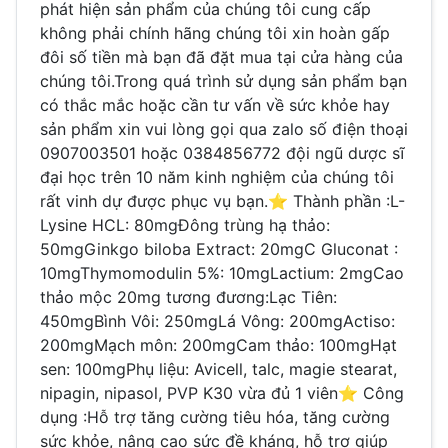
phát hiện sản phẩm của chúng tôi cung cấp
không phải chính hãng chúng tôi xin hoàn gấp
đôi số tiền mà bạn đã đặt mua tại cửa hàng của
chúng tôi.Trong quá trình sử dụng sản phẩm bạn
có thắc mắc hoặc cần tư vấn về sức khỏe hay
sản phẩm xin vui lòng gọi qua zalo số điện thoại
0907003501 hoặc 0384856772 đội ngũ dược sĩ
đại học trên 10 năm kinh nghiệm của chúng tôi
rất vinh dự được phục vụ bạn.⭐️ Thành phần :L-
Lysine HCL: 80mgĐông trùng hạ thảo:
50mgGinkgo biloba Extract: 20mgC Gluconat :
10mgThymomodulin 5%: 10mgLactium: 2mgCao
thảo mộc 20mg tương đương:Lạc Tiên:
450mgBình Vôi: 250mgLá Vông: 200mgActiso:
200mgMạch môn: 200mgCam thảo: 100mgHạt
sen: 100mgPhụ liệu: Avicell, talc, magie stearat,
nipagin, nipasol, PVP K30 vừa đủ 1 viên⭐️ Công
dụng :Hỗ trợ tăng cường tiêu hóa, tăng cường
sức khỏe, nâng cao sức đề kháng, hỗ trợ giúp