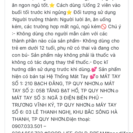
ăn ngon ngủ tốt.⭐️ Cách dùng :Uống 2 viên vào
buổi tối trước khi ngủng⭐️ Đối tượng sử dụng
:Người trưởng thành: Người lười ăn, ăn uống
kém, các trường hợp mất ngủ, ngủ kém🚫 Chú ý
:- Không dùng cho người mẫn cảm với các
thành phần nào của sản phẩm- Không dùng cho
trẻ em dưới 12 tuổi, phụ nữ có thai và đang cho
con bú- Sản phẩm này không phải là thuốc và
không có tác dụng thay thế thuốc.- Đọc kĩ
hướng dẫn sử dụng trước khi dùng.💕 Sản phẩm
hiện có bán tại Hệ Thống Mát Tay 💕o MÁT TAY
SỐ 1: 210 BẠCH ĐẰNG, TP QUY NHƠN.o MÁT
TAY SỐ 2: 05B TĂNG BẠT HỔ, TP QUY NHƠN.o
MÁT TAY SỐ 3: NGÃ 3 ĐIỆN BIÊN PHỦ –
TRƯƠNG VĨNH KÝ, TP QUY NHƠN.o MÁY TAY
SỐ 6: 03 LÊ THANH NGHỊ, KHU BẮC SÔNG HÀ
THANH, TP QUY NHƠN.Điện thoại:
0907.033.501 –