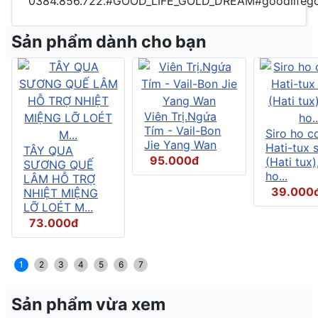
0384.856.722.#GOOD_LIFE_GOLD_DREAM#goodlifegol
Sản phẩm dành cho bạn
Viên Trị.Ngứa
Tím - Vail-Bon
Siro ho c
Jie Yang Wan
Hati-tux 
TÂY QUA
95.000đ
(Hati tux)
SƯƠNG QUẾ
ho...
LÂM HỖ TRỢ
39.000
NHIỆT MIỆNG
LỠ LOÉT M...
73.000đ
1
2
3
4
5
6
7
Sản phẩm vừa xem