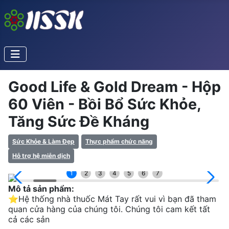
Good Life & Gold Dream - Hộp
60 Viên - Bồi Bổ Sức Khỏe,
Tăng Sức Đề Kháng
Sức Khỏe & Làm Đẹp
Thực phẩm chức năng
Hỗ trợ hệ miễn dịch
1
2
3
4
5
6
7
Mô tả sản phẩm:
⭐️Hệ thống nhà thuốc Mát Tay rất vui vì bạn đã tham
quan cửa hàng của chúng tôi. Chúng tôi cam kết tất
cả các sản