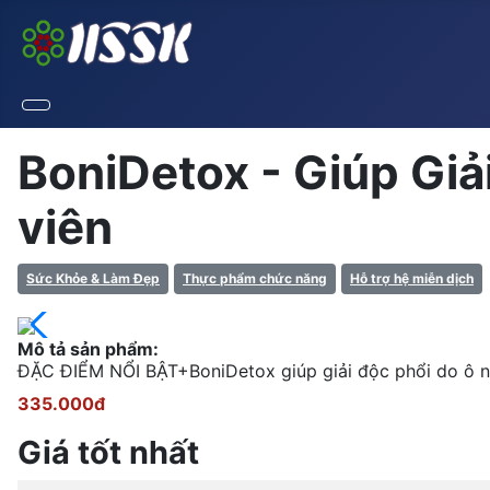
BoniDetox - Giúp Gi
viên
Sức Khỏe & Làm Đẹp
Thực phẩm chức năng
Hỗ trợ hệ miễn dịch
Mô tả sản phẩm:
ĐẶC ĐIỂM NỔI BẬT+BoniDetox giúp giải độc phổi do ô nh
335.000đ
Giá tốt nhất