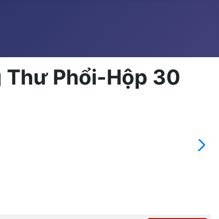
g Thư Phổi-Hộp 30
�