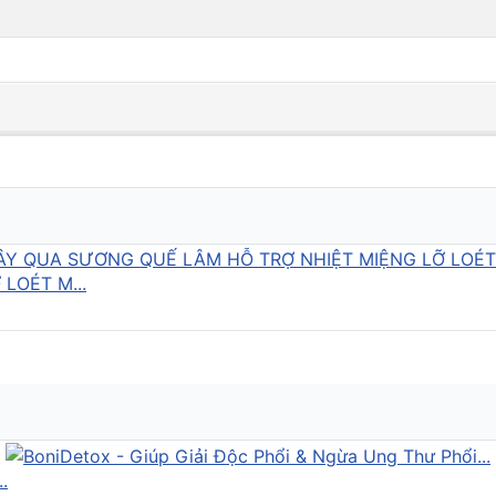
LOÉT M...
.